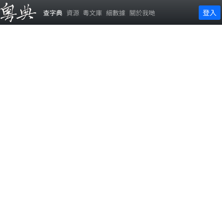
登入
查字典
資源
粵文庫
細數據
關於我哋