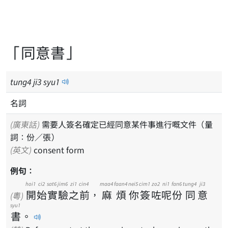
「同意書」
tung
4
ji
3
syu
1
名詞
(廣東話)
需要人簽名確定已經同意某件事進行嘅文件（量
詞：份／張）
(英文)
consent form
例句：
hoi1
ci2
sat6
jim6
zi1
cin4
maa4
faan4
nei5
cim1
zo2
ni1
fan6
tung4
ji3
開
始
實
驗
之
前
，
麻
煩
你
簽
咗
呢
份
同
意
(粵)
syu1
書
。