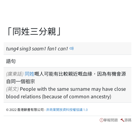
「同姓三分親」
tung
4
sing
3
saam
1
fan
1
can
1
語句
(廣東話)
同姓
嘅人可能有比較親近嘅血緣，因為有機會源
自同一個祖宗
(英文)
People with the same surname may have close
blood relations (because of common ancestry)
© 2022 香港辭書有限公司 -
非商業開放資料授權協議 1.0
舉報問題
源碼