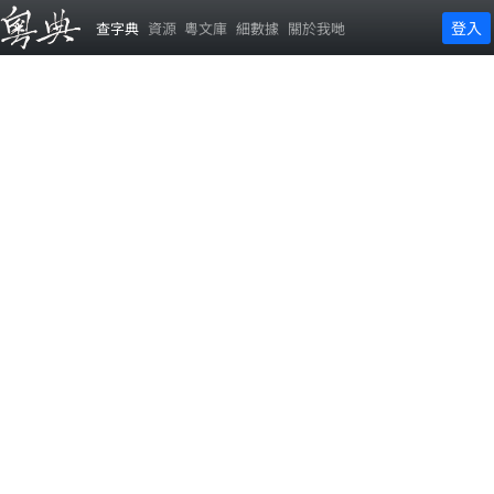
登入
查字典
資源
粵文庫
細數據
關於我哋