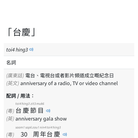
「台慶」
toi
4
hing
3
名詞
(廣東話)
電台、電視台或者影片頻道成立嘅紀念日
(英文)
anniversary of a radio, TV or video channel
配詞 / 用法：
toi4
hing3
zit3
muk6
台
慶
節
目
(粵)
(英)
anniversary gala show
saam1 sap6
zau1
nin4
toi4
hing3
30
周
年
台
慶
(粵)