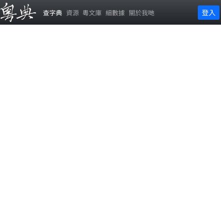
登入
查字典
資源
粵文庫
細數據
關於我哋