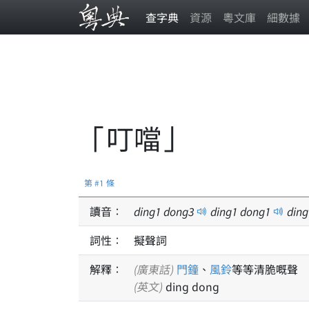
查字典
資源
粵文庫
細數據
「叮噹」
第 #1 條
讀音：
ding
1
dong
3
ding
1
dong
1
ding
詞性：
擬聲詞
解釋：
(廣東話)
門鐘
、
風鈴
等等清脆嘅聲
(英文)
ding dong