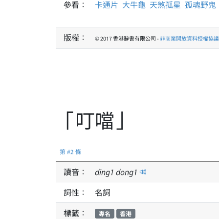
參看：
卡通片
大牛龜
天煞孤星
孤魂野鬼
版權：
© 2017 香港辭書有限公司 -
非商業開放資料授權協議 1
「叮噹」
第 #2 條
讀音：
ding
1
dong
1
詞性：
名詞
標籤：
專名
香港