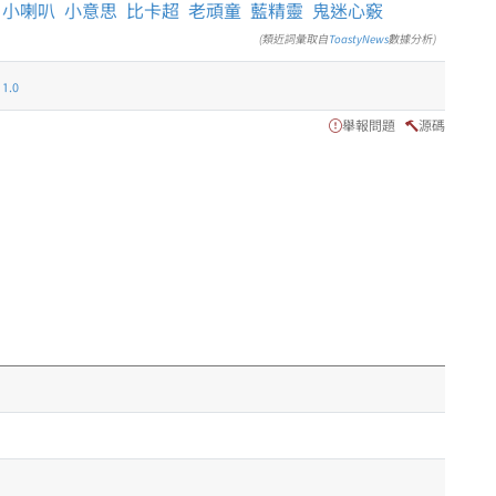
小喇叭
小意思
比卡超
老頑童
藍精靈
鬼迷心竅
(類近詞彙取自
ToastyNews
數據分析)
.0
舉報問題
源碼