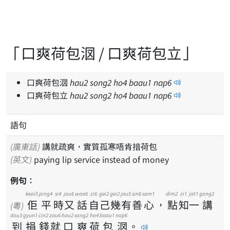
「口爽荷包𣲷 / 口爽荷包立」
口爽荷包𣲷
hau
2
song
2
ho
4
baau
1
nap
6
口爽荷包立
hau
2
song
2
ho
4
baau
1
nap
6
語句
(廣東話)
講就疏爽，實質孤寒唔肯揞荷包
(英文)
paying lip service instead of money
例句：
keoi5
ping4
si4
jau6
waa6
zi6
gei2
gei2
jau5
sin6
sam1
dim2
zi1
jat1
gong2
佢
平
時
又
話
自
己
幾
有
善
心
，
點
知
一
講
(粵)
dou3
gyun1
cin2
zau6
hau2
song2
ho4
baau1
nap6
到
捐
錢
就
口
爽
荷
包
𣲷
。