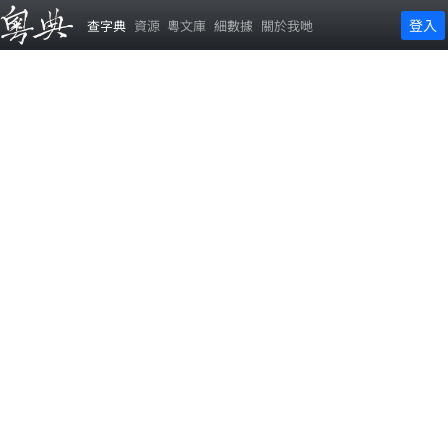
登入
查字典
資源
粵文庫
細數據
關於我哋