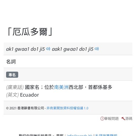
「厄瓜多爾」
ak
1
gwaa
1
do
1
ji
5
aak
1
gwaa
1
do
1
ji
5
名詞
專名
(廣東話)
國家名；位於
南美洲
西北部，首都係基多
(英文)
Ecuador
© 2021 香港辭書有限公司 -
非商業開放資料授權協議 1.0
舉報問題
源碼
歡迎向我哋反映意見。 電郵：
info@words.hk
|
私隱政策聲明