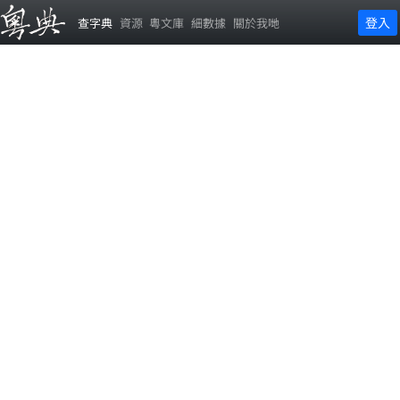
登入
查字典
資源
粵文庫
細數據
關於我哋