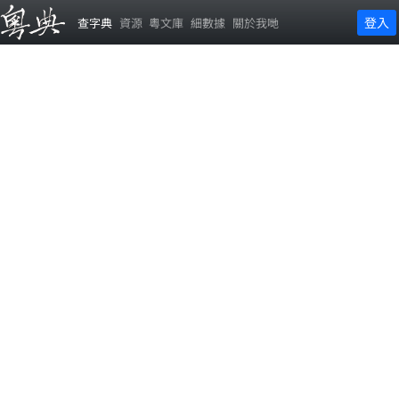
登入
查字典
資源
粵文庫
細數據
關於我哋