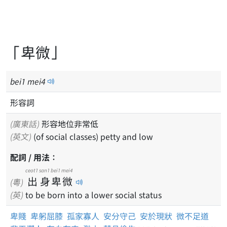
「卑微」
bei
1
mei
4
形容詞
(廣東話)
形容地位非常低
(英文)
(of social classes) petty and low
配詞 / 用法：
ceot1
san1
bei1
mei4
出
身
卑
微
(粵)
(英)
to be born into a lower social status
卑賤
卑躬屈膝
孤家寡人
安分守己
安於現狀
微不足道