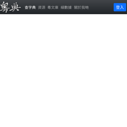
登入
查字典
資源
粵文庫
細數據
關於我哋