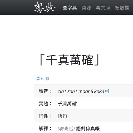
查字典
資源
粵文庫
細數據
「千真萬確」
第 #1 條
讀音：
cin
1
zan
1
maan
6
kok
3
異體：
千
眞
萬確
詞性：
語句
解釋：
(廣東話)
絕對係真嘅