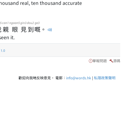
a thousand real, ten thousand accurate
5
can1
ngaan5
gin3
dou2
ge3
我
親
眼
見
到
嘅
。
een it.
.0
舉報問題
源碼
歡迎向我哋反映意見。 電郵：
info@words.hk
|
私隱政策聲明