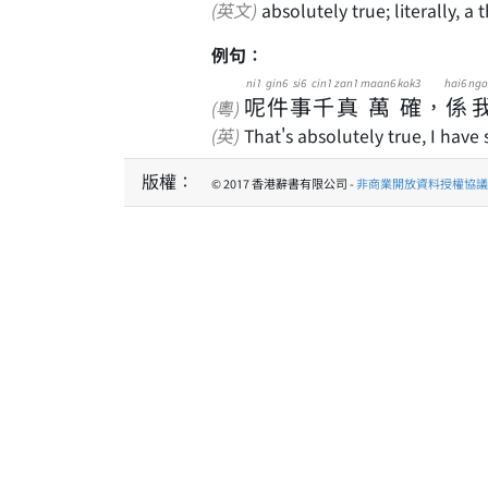
(英文)
absolutely true; literally, 
例句：
ni1
gin6
si6
cin1
zan1
maan6
kok3
hai6
ngo
呢
件
事
千
真
萬
確
，
係
(粵)
(英)
That's absolutely true, I have s
版權：
© 2017 香港辭書有限公司 -
非商業開放資料授權協議 1