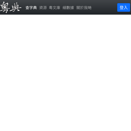
登入
查字典
資源
粵文庫
細數據
關於我哋