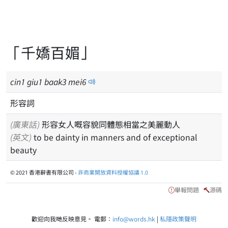
「千嬌百媚」
cin
1
giu
1
baak
3
mei
6
形容詞
(廣東話)
形容女人嘅容貌同體態相當之美麗動人
(英文)
to be dainty in manners and of exceptional
beauty
© 2021 香港辭書有限公司 -
非商業開放資料授權協議 1.0
舉報問題
源碼
歡迎向我哋反映意見。 電郵：
info@words.hk
|
私隱政策聲明