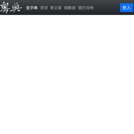
登入
查字典
資源
粵文庫
細數據
關於我哋