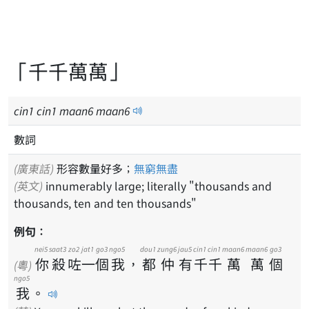
「千千萬萬」
cin
1
cin
1
maan
6
maan
6
數詞
(廣東話)
形容數量好多；
無窮無盡
(英文)
innumerably large; literally "thousands and
thousands, ten and ten thousands"
例句：
nei5
saat3
zo2
jat1
go3
ngo5
dou1
zung6
jau5
cin1
cin1
maan6
maan6
go3
你
殺
咗
一
個
我
，
都
仲
有
千
千
萬
萬
個
(粵)
ngo5
我
。