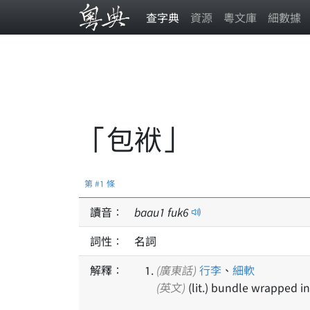
查字典
資源
粵文庫
細數據
「包袱」
第 #1 條
讀音：
baau
1
fuk
6
詞性：
名詞
解釋：
(廣東話)
行李
、
細軟
(英文)
(lit.) bundle wrapped in