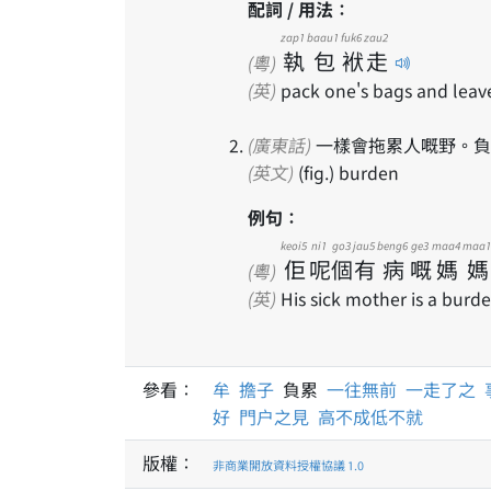
配詞 / 用法：
zap1
baau1
fuk6
zau2
執
包
袱
走
(粵)
(英)
pack one's bags and leav
(廣東話)
一樣會拖累人嘅野。負
(英文)
(fig.) burden
例句：
keoi5
ni1
go3
jau5
beng6
ge3
maa4
maa1
佢
呢
個
有
病
嘅
媽
媽
(粵)
(英)
His sick mother is a burde
參看：
牟
擔子
負累
一往無前
一走了之
好
門户之見
高不成低不就
版權：
非商業開放資料授權協議 1.0