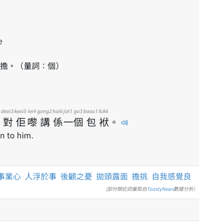
e
擔。（量詞：個）
deoi3
keoi5
lei4
gong2
hai6
jat1
go3
baau1
fuk6
對
佢
嚟
講
係
一
個
包
袱
。
n to him.
事業心
人浮於事
後顧之憂
拋頭露面
擔挑
自我感覺良
(部份類近詞彙取自
ToastyNews
數據分析)