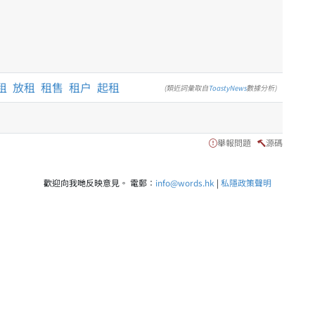
租
放租
租售
租户
起租
(類近詞彙取自
ToastyNews
數據分析)
舉報問題
源碼
歡迎向我哋反映意見。 電郵：
info@words.hk
|
私隱政策聲明