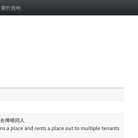
關於我哋
去俾唔同人
 a place and rents a place out to multiple tenants