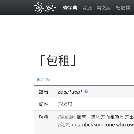
查字典
資源
粵文庫
細數據
「包租」
第 #1 條
讀音：
baau
1
zou
1
詞性：
形容詞
解釋：
(廣東話)
擁有一笪地方而租笪地方出
(英文)
describes someone who owns