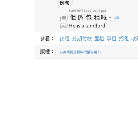
例句：
keoi5
hai6
baau1
zou1
ge3
佢
係
包
租
嘅
。
(粵)
(英)
He is a landlord.
參看：
出租
分期付款
屋租
承租
招租
收
版權：
非商業開放資料授權協議 1.0