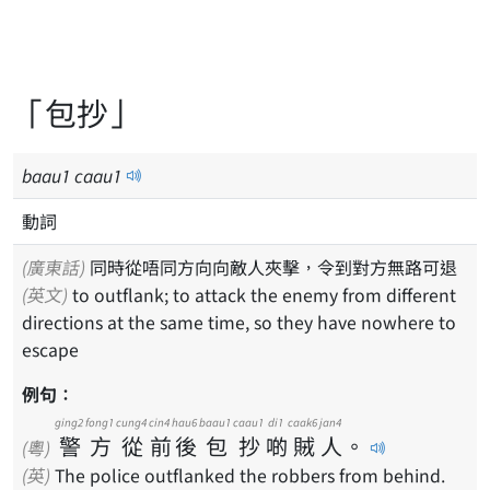
「包抄」
baau
1
caau
1
動詞
(廣東話)
同時從唔同方向向敵人夾擊，令到對方無路可退
(英文)
to outflank; to attack the enemy from different
directions at the same time, so they have nowhere to
escape
例句：
ging2
fong1
cung4
cin4
hau6
baau1
caau1
di1
caak6
jan4
警
方
從
前
後
包
抄
啲
賊
人
。
(粵)
(英)
The police outflanked the robbers from behind.