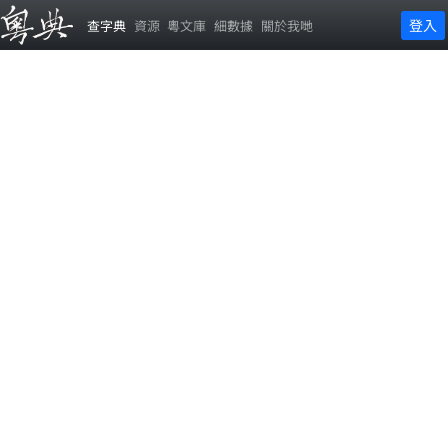
登入
查字典
資源
粵文庫
細數據
關於我哋