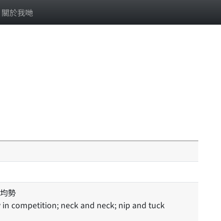
關於我哋
均勢
 in competition; neck and neck; nip and tuck