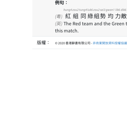
例句：
hung4
zou2
tung4
luk6
zou2
sai3
gwan1
lik6
dik6
紅
組
同
綠
組
勢
均
力
敵
(粵)
(英)
The Red team and the Green te
this match.
版權：
© 2020 香港辭書有限公司 -
非商業開放資料授權協議 1