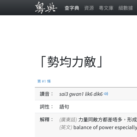
查字典
資源
粵文庫
細數據
「勢均力敵」
第 #1 條
讀音：
sai
3
gwan
1
lik
6
dik
6
詞性：
語句
解釋：
(廣東話)
力量同敵方都差唔多，形成
(英文)
balance of power especially