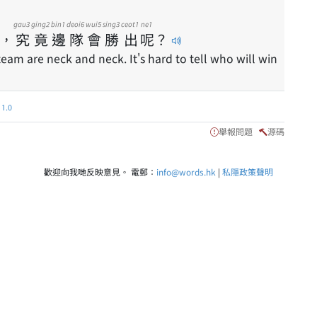
gau3
ging2
bin1
deoi6
wui5
sing3
ceot1
ne1
，
究
竟
邊
隊
會
勝
出
呢
？
am are neck and neck. It's hard to tell who will win
.0
舉報問題
源碼
歡迎向我哋反映意見。 電郵：
info@words.hk
|
私隱政策聲明