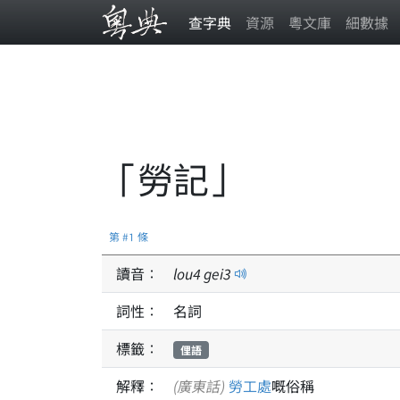
查字典
資源
粵文庫
細數據
「勞記」
第 #1 條
讀音：
lou
4
gei
3
詞性：
名詞
標籤：
俚語
解釋：
(廣東話)
勞工處
嘅俗稱