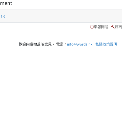
tment
.0
舉報問題
源碼
歡迎向我哋反映意見。 電郵：
info@words.hk
|
私隱政策聲明