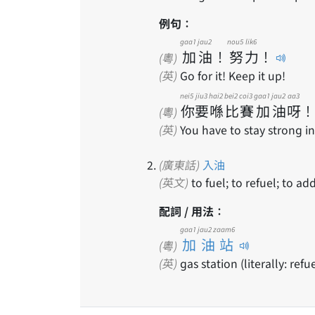
例句：
gaa1
jau2
nou5
lik6
加
油
！
努
力
！
(粵)
(英)
Go for it! Keep it up!
nei5
jiu3
hai2
bei2
coi3
gaa1
jau2
aa3
你
要
喺
比
賽
加
油
呀
！
(粵)
(英)
You have to stay strong i
(廣東話)
入油
(英文)
to fuel; to refuel; to ad
配詞 / 用法：
gaa1 jau2 zaam6
加油站
(粵)
(英)
gas station (literally: refu