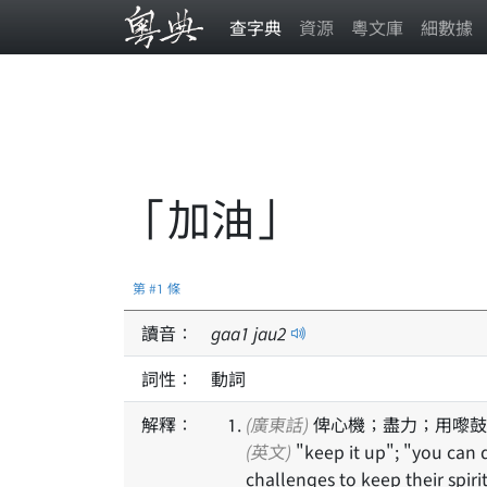
查字典
資源
粵文庫
細數據
「加油」
第 #1 條
讀音：
gaa
1
jau
2
詞性：
動詞
解釋：
(廣東話)
俾心機；盡力；用嚟鼓
(英文)
"keep it up"; "you can do it"; words of encouragement for people facing
challenges to keep their spirits