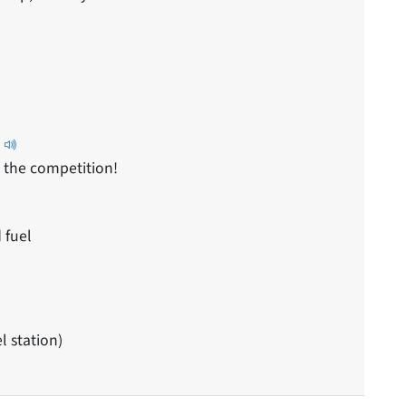
n the competition!
d fuel
el station)