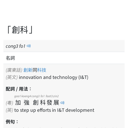
「創科」
cong
3
fo
1
名詞
(廣東話)
創新
同
科技
(英文)
innovation and technology (I&T)
配詞 / 用法：
gaa1
koeng4
cong3
fo1
faat3
zin2
加
強
創
科
發
展
(粵)
(英)
to step up efforts in I&T development
例句：