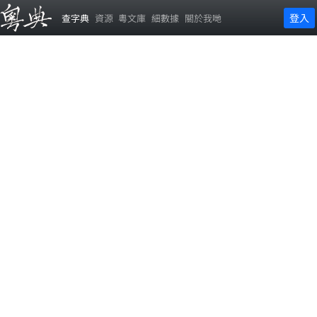
登入
查字典
資源
粵文庫
細數據
關於我哋