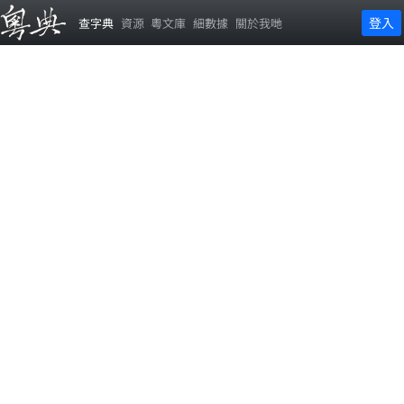
登入
查字典
資源
粵文庫
細數據
關於我哋