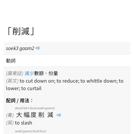
「削減」
soek
3
gaam
2
動詞
(廣東話)
減少
數額、份量
(英文)
to cut down on; to reduce; to whittle down; to
lower; to curtail
配詞 / 用法：
daai6
fuk1
dou6
soek3
gaam2
大
幅
度
削
減
(粵)
(英)
to slash
soek3
gaam2
but6
fun2