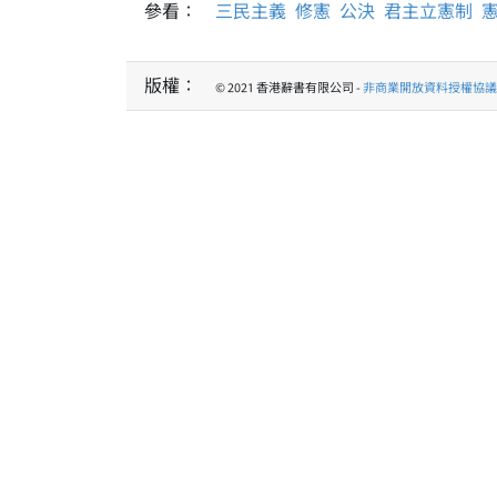
參看：
三民主義
修憲
公決
君主立憲制
版權：
© 2021 香港辭書有限公司 -
非商業開放資料授權協議 1