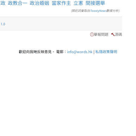
憲政
政教合一
政治婚姻
當家作主
立憲
間接選舉
(類近詞彙取自
ToastyNews
數據分析)
.0
舉報問題
源碼
歡迎向我哋反映意見。 電郵：
info@words.hk
|
私隱政策聲明