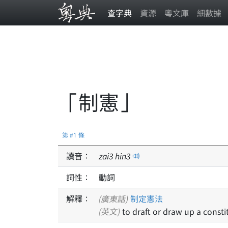
查字典
資源
粵文庫
細數據
「制憲」
第 #1 條
讀音：
zai
3
hin
3
詞性：
動詞
解釋：
(廣東話)
制定
憲法
(英文)
to draft or draw up a consti