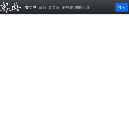
登入
查字典
資源
粵文庫
細數據
關於我哋