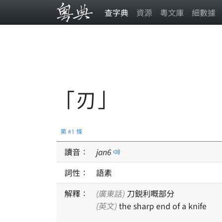
查字典
資源
粵文庫
細數據
「刃」
第 #1 條
讀音：
jan
6
詞性：
語素
解釋：
(廣東話)
刀鋭利嘅部分
(英文)
the sharp end of a knife