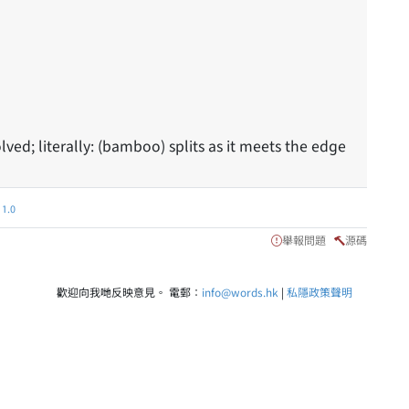
lved; literally: (bamboo) splits as it meets the edge
.0
舉報問題
源碼
歡迎向我哋反映意見。 電郵：
info@words.hk
|
私隱政策聲明