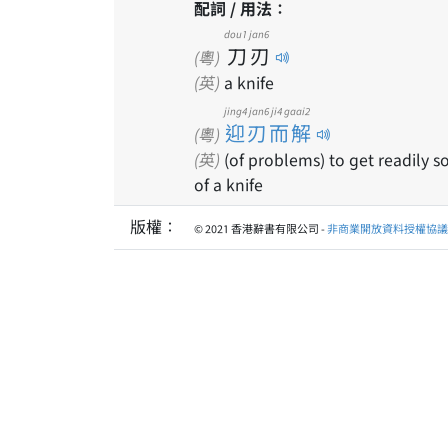
配詞 / 用法：
dou1
jan6
刀
刃
(粵)
(英)
a knife
jing4 jan6 ji4 gaai2
迎刃而解
(粵)
(英)
(of problems) to get readily so
of a knife
版權：
© 2021 香港辭書有限公司 -
非商業開放資料授權協議 1