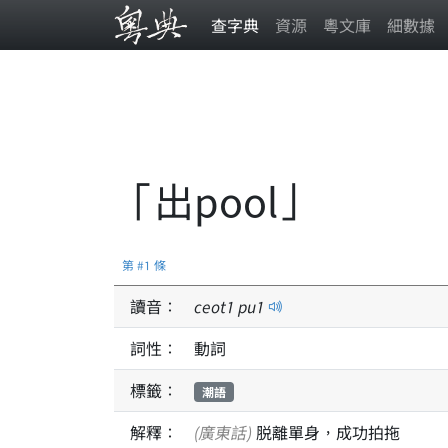
查字典
資源
粵文庫
細數據
「出pool」
第 #1 條
讀音：
ceot
1
pu
1
詞性：
動詞
標籤：
潮語
解釋：
(廣東話)
脱離單身，成功拍拖