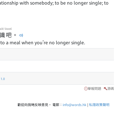
sik1
baa6
識
吧
。
 to a meal when you're no longer single.
.0
舉報問題
源碼
歡迎向我哋反映意見。 電郵：
info@words.hk
|
私隱政策聲明