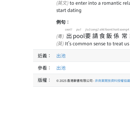
(英文)
to enter into a romantic relationship with somebody; to be no longer single; to
start dating
例句：
ceot1
pu1
jiu3
ceng2
sik6
faan6
hai6
soeng4
出
pool
要
請
食
飯
係
常
(粵)
(英)
It's common sense to treat us
近義：
出池
參看：
出池
版權：
© 2025 香港辭書有限公司 -
非商業開放資料授權協議 1