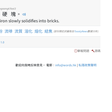
ngaang6
faai3
硬
塊
。
on slowly solidifies into bricks.
粉
流啡
流質
溶化
熔化
結焦
(部份類近詞彙取自
ToastyNews
數據分析)
.0
舉報問題
源碼
歡迎向我哋反映意見。 電郵：
info@words.hk
|
私隱政策聲明