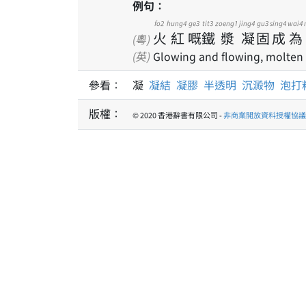
例句：
fo2
hung4
ge3
tit3
zoeng1
jing4
gu3
sing4
wai4
火
紅
嘅
鐵
漿
凝
固
成
為
(粵)
(英)
Glowing and flowing, molten ir
參看：
凝
凝結
凝膠
半透明
沉澱物
泡打
版權：
© 2020 香港辭書有限公司 -
非商業開放資料授權協議 1