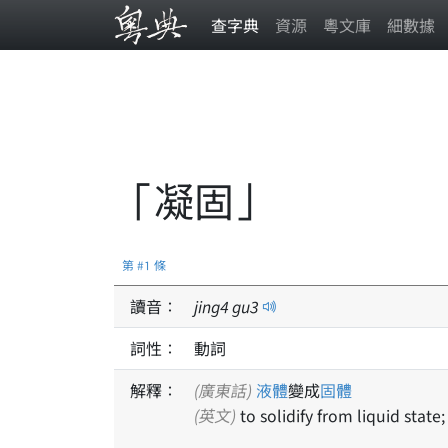
查字典
資源
粵文庫
細數據
「凝固」
第 #1 條
讀音：
jing
4
gu
3
詞性：
動詞
解釋：
(廣東話)
液體
變成
固體
(英文)
to solidify from liquid state