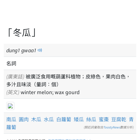
「冬瓜」
dung
1
gwaa
1
名詞
(廣東話)
被廣泛食用嘅葫蘆科植物；皮綠色，果肉白色，
多汁且味淡（量詞：個）
(英文)
winter melon; wax gourd
南瓜
圓肉
木瓜
水瓜
白蘿蔔
矮瓜
絲瓜
蜜棗
豆腐乾
青
蘿蔔
(類近詞彙取自
ToastyNews
數據分析)