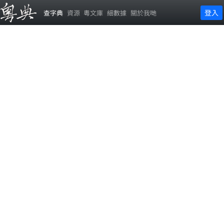
登入
查字典
資源
粵文庫
細數據
關於我哋