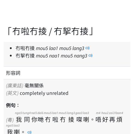
「冇啦冇掕 / 冇挐冇掕」
冇啦冇掕
mou
5
laa
1
mou
5
lang
3
冇挐冇掕
mou
5
naa
1
mou
5
nang
3
形容詞
(廣東話)
毫無關係
(英文)
completely unrelated
例句：
ngo5
tung4
nei5
dei6
mou5
laa1
mou5
lang3
gaa3
laa3
m4
hou2
zoi3
faan4
我
同
你
哋
冇
啦
冇
掕
㗎
喇
。
唔
好
再
煩
(粵)
ngo5
laa3
我
喇
。