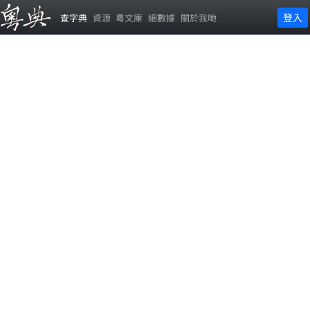
登入
查字典
資源
粵文庫
細數據
關於我哋