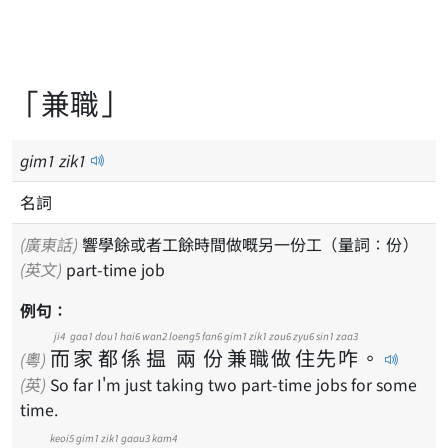
「兼職」
gim
1
zik
1
名詞
(廣東話)
響學餘或者工餘時間做嘅另一份工（量詞：份）
(英文)
part-time job
例句：
ji4
gaa1
dou1
hai6
wan2
loeng5
fan6
gim1
zik1
zou6
zyu6
sin1
zaa3
而
家
都
係
揾
兩
份
兼
職
做
住
先
咋
。
(粵)
(英)
So far I'm just taking two part-time jobs for some
time.
keoi5
gim1
zik1
gaau3
kam4