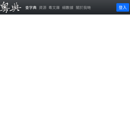
登入
查字典
資源
粵文庫
細數據
關於我哋