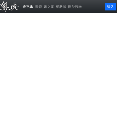
登入
查字典
資源
粵文庫
細數據
關於我哋