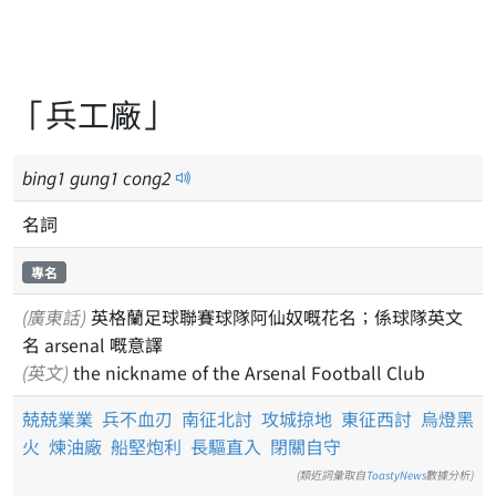
「兵工廠」
bing
1
gung
1
cong
2
名詞
專名
(廣東話)
英格蘭足球聯賽球隊阿仙奴嘅花名；係球隊英文
名 arsenal 嘅意譯
(英文)
the nickname of the Arsenal Football Club
兢兢業業
兵不血刃
南征北討
攻城掠地
東征西討
烏燈黑
火
煉油廠
船堅炮利
長驅直入
閉關自守
(類近詞彙取自
ToastyNews
數據分析)