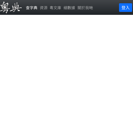
登入
查字典
資源
粵文庫
細數據
關於我哋