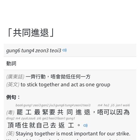
「共同進退」
gung
6
tung
4
zeon
3
teoi
3
動詞
(廣東話)
一齊行動，唔會拋低任何一方
(英文)
to stick together and act as one group
例句：
baa6
gung1
zeoi3
gan2
jiu3
gung6
tung4
zeon3
teoi3
m4
ho2
ji5
jan1
wai6
罷
工
最
緊
要
共
同
進
退
，
唔
可
以
因
為
(粵)
ding2
m4
zyu6
zau6
zi6
gei2
heoi3
faan1
gung1
頂
唔
住
就
自
己
去
返
工
。
(英)
Staying together is most important for our strike.