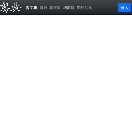
登入
查字典
資源
粵文庫
細數據
關於我哋