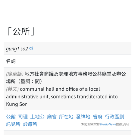
「公所」
gung
1
so
2
名詞
(廣東話)
地方社會商議及處理地方事務嘅公共廳堂及辦公
場所（量詞：間）
(英文)
communal hall and office of a local
administrative unit, sometimes transliterated into
Kung Sor
公館
司理
土地公
廟會
所在地
發祥地
省府
行政區劃
託兒所
診療所
(類近詞彙取自
ToastyNews
數據分析)