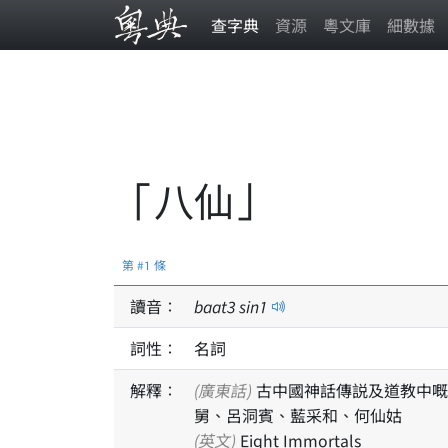
查字典
資源
粵文庫
細數據
「八仙」
第 #1 條
讀音：
baat
3
sin
1
詞性：
名詞
解釋：
(廣東話)
古中國神話傳説及道教中嘅
舅、呂洞賓、藍采和、何仙姑
(英文)
Eight Immortals