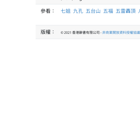
參看：
七姐
九孔
五台山
五福
五雷轟頂
版權：
© 2021 香港辭書有限公司 -
非商業開放資料授權協議 1