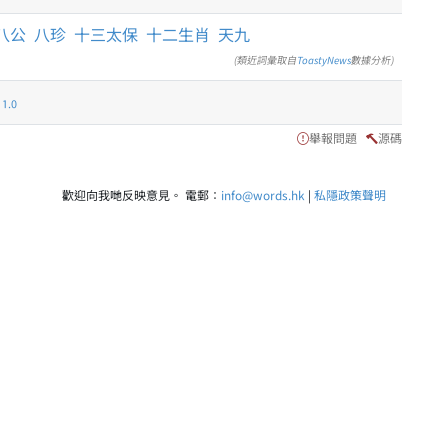
八公
八珍
十三太保
十二生肖
天九
(類近詞彙取自
ToastyNews
數據分析)
.0
舉報問題
源碼
歡迎向我哋反映意見。 電郵：
info@words.hk
|
私隱政策聲明