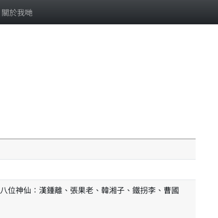
關於我哋
八位神仙：漢鍾離、張果老、韓湘子、鐵拐李、曹國