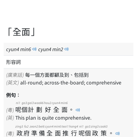
「全面」
cyun
4
min
6
cyun
4
min
2
形容詞
(廣東話)
每一個方面都顧及到、包括到
(英文)
all-round; across-the-board; comprehensive
例句：
ni1
go3
gai3
waak6
hou2
cyun4
min6
呢
個
計
劃
好
全
面
。
(粵)
(英)
This plan is quite comprehensive.
zing3
fu2
zeon2
bei6
cyun4
min6
teoi1
hang4
ni1
go3
zing3
caak3
政
府
準
備
全
面
推
行
呢
個
政
策
。
(粵)