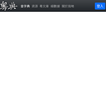
登入
查字典
資源
粵文庫
細數據
關於我哋