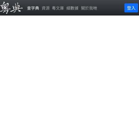
登入
查字典
資源
粵文庫
細數據
關於我哋