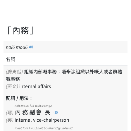
「內務」
noi
6
mou
6
名詞
(廣東話)
組織內部嘅事務；唔牽涉組織以外嘅人或者群體
嘅事務
(英文)
internal affairs
配詞 / 用法：
noi6
mou6
fu3
wui6
zoeng2
內
務
副
會
長
(粵)
(英)
internal vice-chairperson
laap6
faat3
wui2
noi6
bou6
wai2
jyun4
wui2