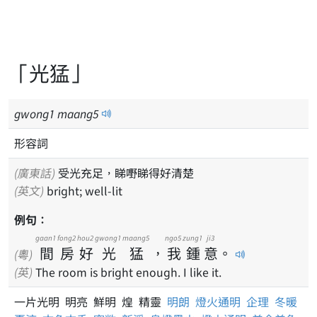
「光猛」
gwong
1
maang
5
形容詞
(廣東話)
受光充足，睇嘢睇得好清楚
(英文)
bright; well-lit
例句：
gaan1
fong2
hou2
gwong1
maang5
ngo5
zung1
ji3
間
房
好
光
猛
，
我
鍾
意
。
(粵)
(英)
The room is bright enough. I like it.
一片光明 明亮 鮮明 煌 精靈
明朗
燈火通明
企理
冬暖