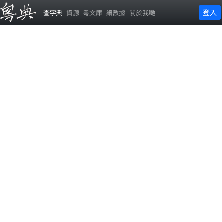
登入
查字典
資源
粵文庫
細數據
關於我哋