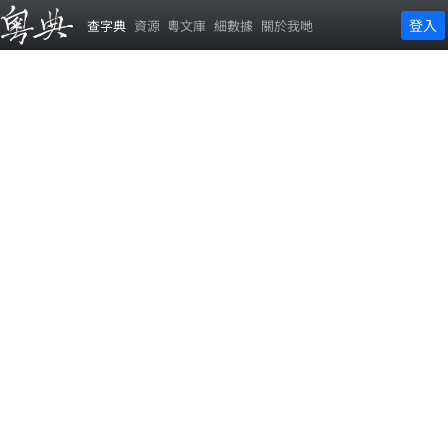
登入
查字典
資源
粵文庫
細數據
關於我哋