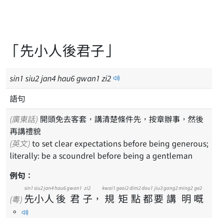
「先小人後君子」
sin
1
siu
2
jan
4
hau
6
gwan
1
zi
2
語句
(廣東話)
開頭免去客套，講清楚條件先，按章辦事，然後
再講禮貌
(英文)
to set clear expectations before being generous;
literally: be a scoundrel before being a gentleman
例句：
sin1
siu2
jan4
hau6
gwan1
zi2
kwai1
geoi2
dim2
dou1
jiu3
gong2
ming2
ge2
先
小
人
後
君
子
，
規
矩
點
都
要
講
明
嘅
(粵)
。