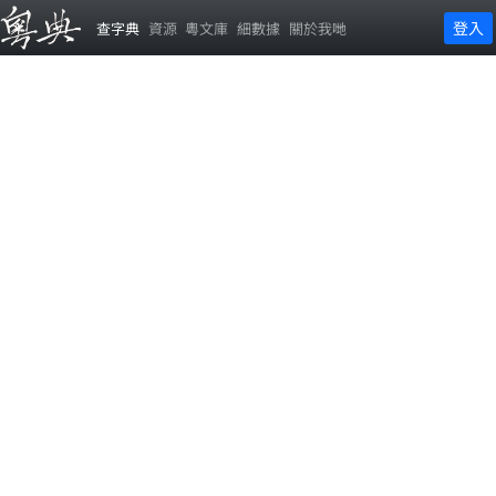
登入
查字典
資源
粵文庫
細數據
關於我哋