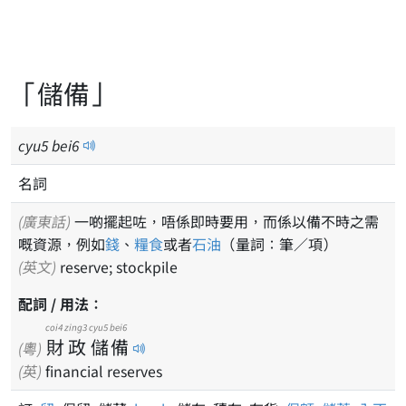
「儲備」
cyu
5
bei
6
名詞
(廣東話)
一啲擺起咗，唔係即時要用，而係以備不時之需
嘅資源，例如
錢
、
糧食
或者
石油
（量詞：筆／項）
(英文)
reserve; stockpile
配詞 / 用法：
coi4
zing3
cyu5
bei6
財
政
儲
備
(粵)
(英)
financial reserves