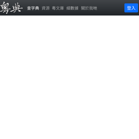
登入
查字典
資源
粵文庫
細數據
關於我哋