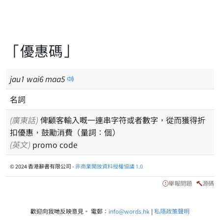
「優惠碼」
jau
1
wai
6
maa
5
名詞
(廣東話)
俾顧客輸入嘅一連串字符或者數字，從而獲得折
扣優惠，鼓勵消費（量詞：個）
(英文)
promo code
© 2024 香港辭書有限公司 -
非商業開放資料授權協議 1.0
舉報問題
源碼
歡迎向我哋反映意見。 電郵：
info@words.hk
|
私隱政策聲明