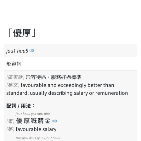
「優厚」
jau
1
hau
5
形容詞
(廣東話)
形容待遇、服務好過標準
(英文)
favourable and exceedingly better than
standard; usually describing salary or remuneration
配詞 / 用法：
jau1
hau5
ge3
san1
nin4
優
厚
嘅
薪
金
(粵)
(英)
favourable salary
tiu4
gin2
dou1
syun3
jau1
hau5