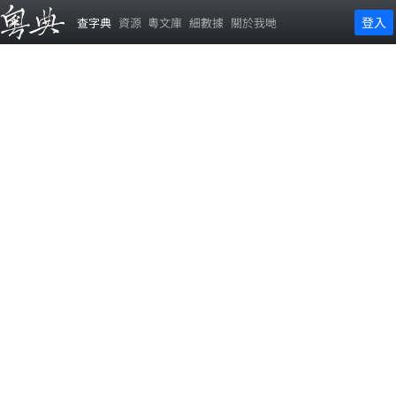
登入
查字典
資源
粵文庫
細數據
關於我哋