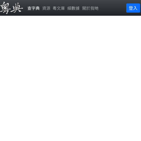
登入
查字典
資源
粵文庫
細數據
關於我哋