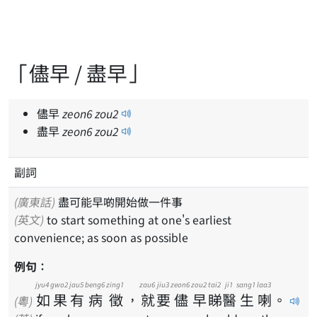
「儘早 / 盡早」
儘早
zeon
6
zou
2
盡早
zeon
6
zou
2
副詞
(廣東話)
盡可能早啲開始做一件事
(英文)
to start something at one's earliest
convenience; as soon as possible
例句：
jyu4
gwo2
jau5
beng6
zing1
zau6
jiu3
zeon6
zou2
tai2
ji1
sang1
laa3
如
果
有
病
徵
，
就
要
儘
早
睇
醫
生
喇
。
(粵)