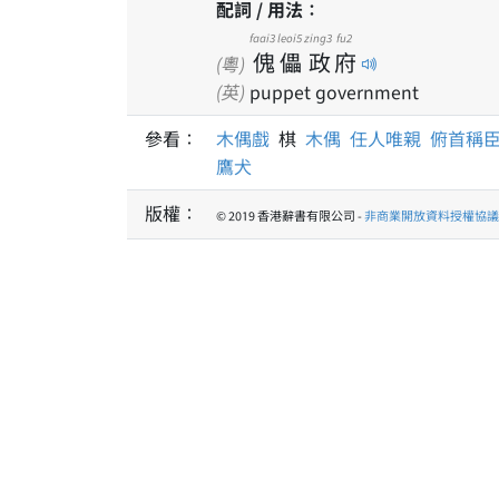
配詞 / 用法：
faai3
leoi5
zing3
fu2
傀
儡
政
府
(粵)
(英)
puppet government
參看：
木偶戲
棋
木偶
任人唯親
俯首稱
鷹犬
版權：
© 2019 香港辭書有限公司 -
非商業開放資料授權協議 1