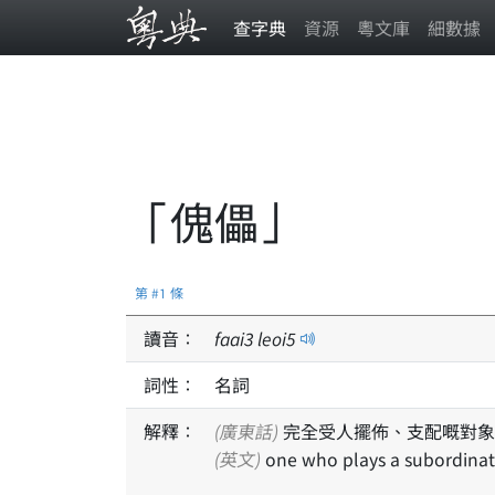
查字典
資源
粵文庫
細數據
「傀儡」
第 #1 條
讀音：
faai
3
leoi
5
詞性：
名詞
解釋：
(廣東話)
完全受人擺佈、支配嘅對象
(英文)
one who plays a subordinate