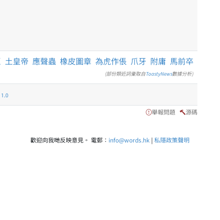
臣
土皇帝
應聲蟲
橡皮圖章
為虎作倀
爪牙
附庸
馬前卒
(部份類近詞彙取自
ToastyNews
數據分析)
.0
舉報問題
源碼
歡迎向我哋反映意見。 電郵：
info@words.hk
|
私隱政策聲明