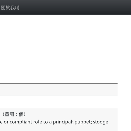
關於我哋
（量詞：個）
 or compliant role to a principal; puppet; stooge