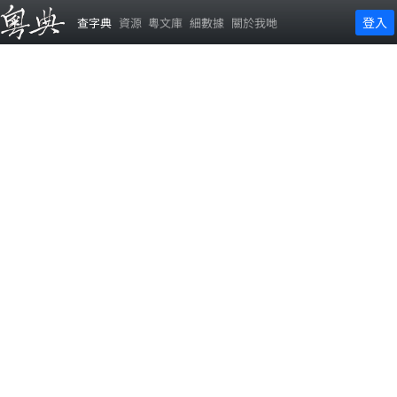
登入
查字典
資源
粵文庫
細數據
關於我哋