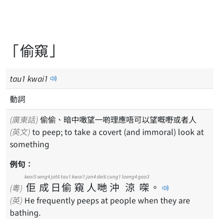
「偷窺」
tau
1
kwai
1
動詞
(廣東話)
偷偷、暗中噉望一啲理應唔可以望嘅嘢或者人
(英文)
to peep; to take a covert (and immoral) look at
something
例句：
keoi5
seng4
jat6
tau1
kwai1
jan4
dei6
cung1
loeng4
gaa3
佢
成
日
偷
窺
人
哋
沖
涼
㗎
。
(粵)
(英)
He frequently peeps at people when they are
bathing.