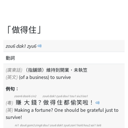
「做得住」
zou
6
dak
1
zyu
6
動詞
(廣東話)
（指舖頭）維持到開業，未執笠
(英文)
(of a business) to survive
例句：
zaan6
daai6
cin2
zou6
dak1
zyu6
dou1
tau1
siu3
laa1
賺
大
錢
？
做
得
住
都
偷
笑
啦
！
(粵)
(英)
Making a fortune? One should be grateful just to
survive!
ni1
dou6
gam3
zing6
dou1
zou6
dak1
zyu6
zan1
hai6
hou2
sai1
lei6