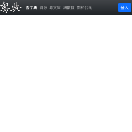
登入
查字典
資源
粵文庫
細數據
關於我哋