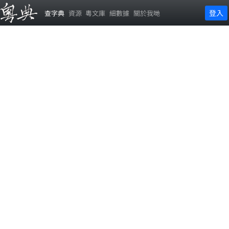
登入
查字典
資源
粵文庫
細數據
關於我哋