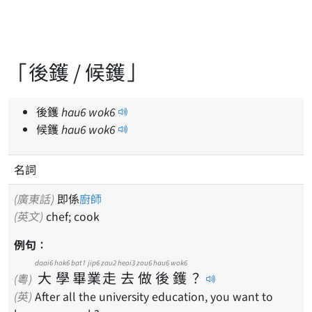
「後鑊 / 候鑊」
後鑊
hau
6
wok
6
候鑊
hau
6
wok
6
名詞
(廣東話)
即係
廚師
(英文)
chef; cook
例句：
daai6
hok6
bat1
jip6
zau2
heoi3
zou6
hau6
wok6
大
學
畢
業
走
去
做
後
鑊
？
(粵)
(英)
After all the university education, you want to