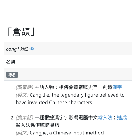
「倉頡」
cong
1
kit
3
名詞
專名
(廣東話)
神話人物；相傳係黃帝嘅史官，創造
漢字
(英文)
Cang Jie, the legendary figure believed to
have invented Chinese characters
(廣東話)
一種根據漢字字形嘅電腦中文
輸入法
；
速成
輸入法係佢嘅簡易版
(英文)
Cangjie, a Chinese input method