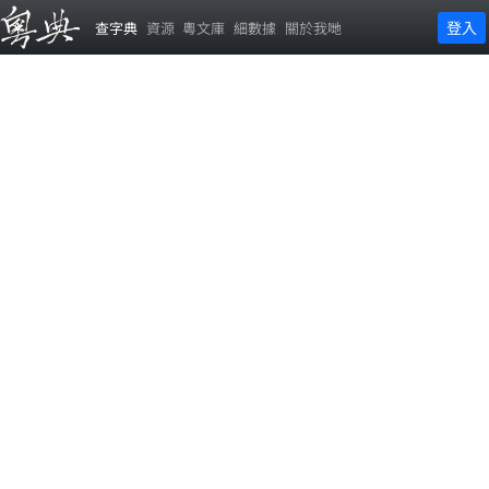
登入
查字典
資源
粵文庫
細數據
關於我哋