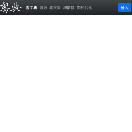
登入
查字典
資源
粵文庫
細數據
關於我哋