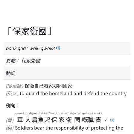
「保家衞國」
bou
2
gaa
1
wai
6
gwok
3
異體：
保家
衛
國
動詞
(廣東話)
保衞自己嘅家鄉同國家
(英文)
to guard the homeland and defend the country
例句：
gwan1
jan4
gin1
fu6
hei2
bou2
gaa1
wai6
gwok3
ge3
zik1
zaak3
軍
人
肩
負
起
保
家
衞
國
嘅
職
責
。
(粵)
(英)
Soldiers bear the responsibility of protecting the