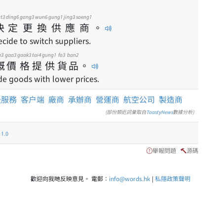
t3
ding6
gang3
wun6
gung1
jing3
soeng1
決
定
更
換
供
應
商
。
cide to switch suppliers.
e3
gaa3
gaak3
tai4
gung1
fo3
ban2
嘅
價
格
提
供
貨
品
。
de goods with lower prices.
後服務
客户端
廠商
承辦商
營運商
航空公司
製造商
(部份類近詞彙取自
ToastyNews
數據分析)
.0
舉報問題
源碼
歡迎向我哋反映意見。 電郵：
info@words.hk
|
私隱政策聲明