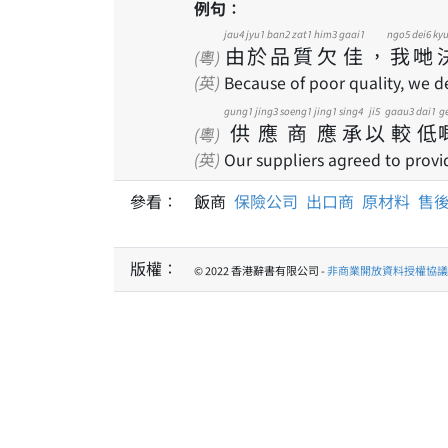
例句：
jau4
jyu1
ban2
zat1
him3
gaai1
ngo5
dei6
kyu
由
於
品
質
欠
佳
，
我
哋
(粵)
(英)
Because of poor quality, we de
gung1
jing3
soeng1
jing1
sing4
ji5
gaau3
dai1
g
供
應
商
應
承
以
較
低
(粵)
(英)
Our suppliers agreed to provi
參看：
飯商
保險公司
出口商
原材料
售
版權：
© 2022 香港辭書有限公司 -
非商業開放資料授權協議 1