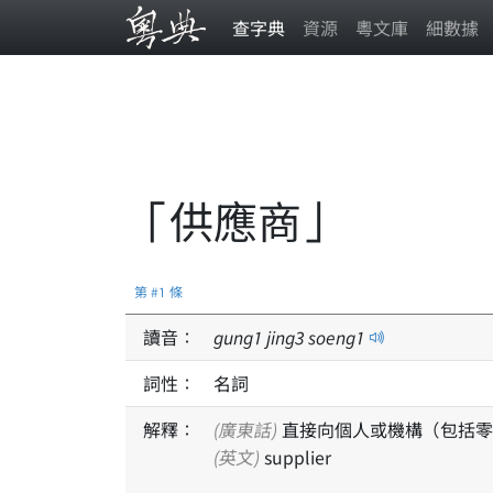
查字典
資源
粵文庫
細數據
「供應商」
第 #1 條
讀音：
gung
1
jing
3
soeng
1
詞性：
名詞
解釋：
(廣東話)
直接向個人或機構（包括零
(英文)
supplier