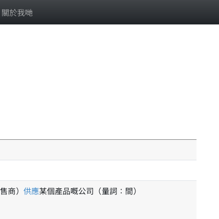
關於我哋
售商）
供應
某個產品嘅公司（量詞：間）