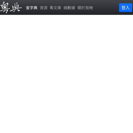
登入
查字典
資源
粵文庫
細數據
關於我哋