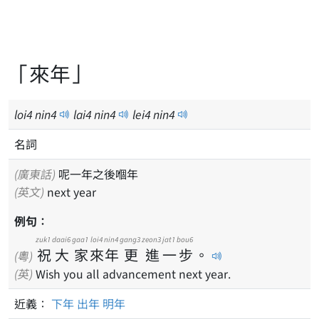
「來年」
loi
4
nin
4
lai
4
nin
4
lei
4
nin
4
名詞
(廣東話)
呢一年之後嗰年
(英文)
next year
例句：
zuk1
daai6
gaa1
loi4
nin4
gang3
zeon3
jat1
bou6
祝
大
家
來
年
更
進
一
步
。
(粵)
(英)
Wish you all advancement next year.
近義：
下年
出年
明年