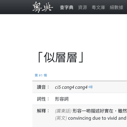
查字典
資源
粵文庫
細數據
「似層層」
第 #1 條
讀音：
ci
5
cang
4
cang
4
詞性：
形容詞
解釋：
(廣東話)
形容一啲描述好實在，雖然
(英文)
convincing due to vivid and