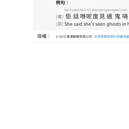
例句：
keoi5
waa6
hai2
ni1
dou6
gin3
gwo3
gwai2
wo5
佢
話
喺
呢
度
見
過
鬼
喎
(粵)
(英)
She said she's seen ghosts in he
版權：
© 2018 香港辭書有限公司 -
非商業開放資料授權協議 1