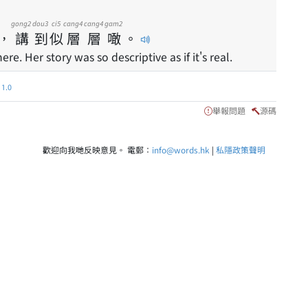
gong2
dou3
ci5
cang4
cang4
gam2
，
講
到
似
層
層
噉
。
re. Her story was so descriptive as if it's real.
.0
舉報問題
源碼
歡迎向我哋反映意見。 電郵：
info@words.hk
|
私隱政策聲明