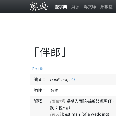
查字典
資源
粵文庫
細數據
「伴郎」
第 #1 條
讀音：
bun
6
long
2
詞性：
名詞
解釋：
(廣東話)
婚禮入面陪襯新郎嘅男仔，
詞：位/個）
(英文)
best man (of a wedding)