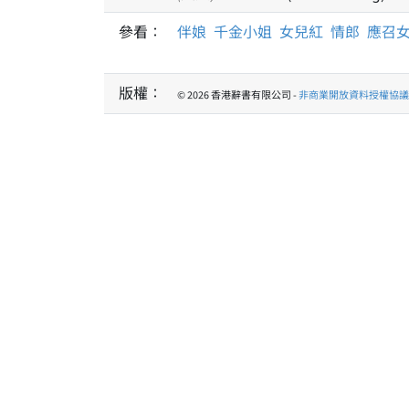
參看：
伴娘
千金小姐
女兒紅
情郎
應召
版權：
© 2026 香港辭書有限公司 -
非商業開放資料授權協議 1