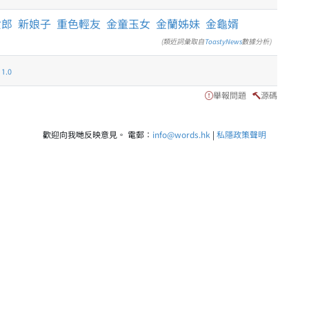
女郎
新娘子
重色輕友
金童玉女
金蘭姊妹
金龜婿
(類近詞彙取自
ToastyNews
數據分析)
.0
舉報問題
源碼
歡迎向我哋反映意見。 電郵：
info@words.hk
|
私隱政策聲明