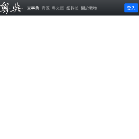
登入
查字典
資源
粵文庫
細數據
關於我哋