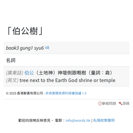
「伯公樹」
baak
3
gung
1
syu
6
名詞
(廣東話)
伯公
（土地神）神壇側跟嘅樹（量詞：樖）
(英文)
tree next to the Earth God shrine or temple
© 2025 香港辭書有限公司 -
非商業開放資料授權協議 1.0
舉報問題
源碼
歡迎向我哋反映意見。 電郵：
info@words.hk
|
私隱政策聲明